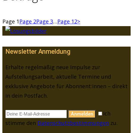
Page
1
Page
2
Page
3
…
Page
12
>
Newsletter Anmeldung
Erhalte regelmäßig neue Impulse zur
Aufstellungsarbeit, aktuelle Termine und
exklusive Angebote für Abonnent:innen – direkt
in dein Postfach.
Ich
Anmelden
stimme den
Datenschutzbestimmungen
zu.