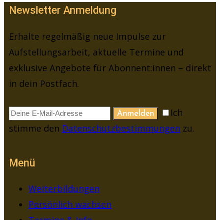
Newsletter Anmeldung
Erhalte regelmäßig neue Impulse zur
Aufstellungsarbeit, aktuelle Termine und
exklusive Angebote für Abonnent:innen – direkt
in dein Postfach.
Ich
Anmelden
stimme den
Datenschutzbestimmungen
zu.
Menü
Weiterbildungen
Persönlich wachsen
Termine & Info