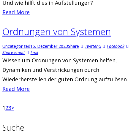
Und wie hilft dies in Aufstellungen?
Read More
Ordnungen von Systemen
Uncategorized
15. Dezember 2023
Share
Twitter-x
Facebook
Share-email
Link
Wissen um Ordnungen von Systemen helfen,
Dynamiken und Verstrickungen durch
Wiederherstellen der guten Ordnung aufzulösen.
Read More
Seitennummerierung
Page
Page
Page
1
2
3
>
der
Suche