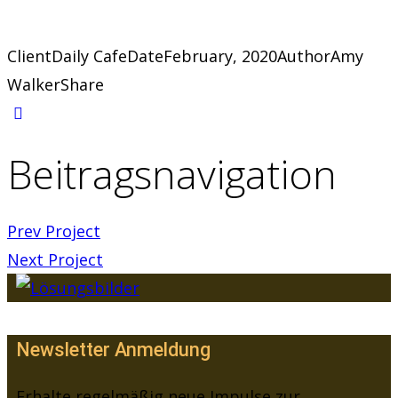
Client
Daily Cafe
Date
February, 2020
Author
Amy
Walker
Share
Beitragsnavigation
Prev Project
Next Project
Newsletter Anmeldung
Erhalte regelmäßig neue Impulse zur